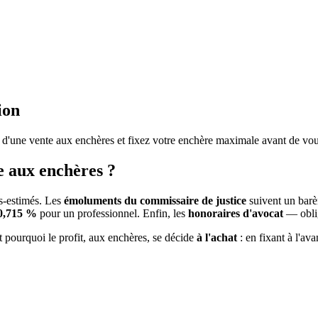
ion
els d'une vente aux enchères et fixez votre enchère maximale avant de vou
e aux enchères ?
us-estimés. Les
émoluments du commissaire de justice
suivent un barè
0,715 %
pour un professionnel. Enfin, les
honoraires d'avocat
— oblig
st pourquoi le profit, aux enchères, se décide
à l'achat
: en fixant à l'av